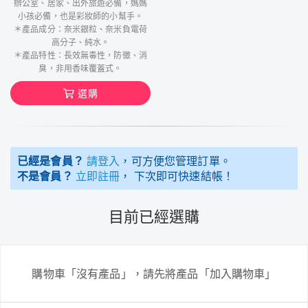
辦公室、居家、出外旅遊必備，媽媽
小孩必備，也是彩妝師的小幫手。
＊產品成分：奈米銀粒、奈米負電荷
高分子、純水。
＊產品特性：長效無毒性，防黴、消
臭，非用香味覆蓋式。
選購
已經是會員？
請登入
，可方便您管理訂單。
不是會員？
立即註冊
， 下次即可快速結帳！
目前已經選購
購物車「沒有產品」，請先將產品「加入購物車」