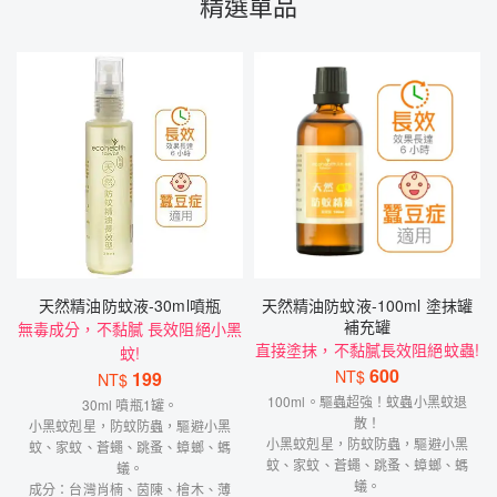
精選單品
天然精油防蚊液-30ml噴瓶
天然精油防蚊液-100ml 塗抹罐
補充罐
無毒成分，不黏膩 長效阻絕小黑
直接塗抹，不黏膩長效阻絕蚊蟲!
蚊!
600
NT$
199
NT$
100ml。驅蟲超強！蚊蟲小黑蚊退
30ml 噴瓶1罐。
散！
小黑蚊剋星，防蚊防蟲，驅避小黑
小黑蚊剋星，防蚊防蟲，驅避小黑
蚊、家蚊、蒼蠅、跳蚤、蟑螂、螞
蚊、家蚊、蒼蠅、跳蚤、蟑螂、螞
蟻。
蟻。
成分：台灣肖楠、茵陳、檜木、薄