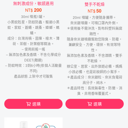
無刺激成份，敏感適用
雙手不乾燥
200
NT$
50
NT$
30ml 噴瓶1罐。
20ml 噴罐，方便隨身攜帶。
小黑蚊剋星，防蚊防蟲，驅避小黑
奈米銀噴霧。可噴口罩內外側。
蚊、家蚊、蒼蠅、跳蚤、蟑螂、螞
＊使用後不需沖洗、對布料塑料無腐
蟻。
蝕性。
成分：台灣肖楠、茵陳、檜木、薄
隨身奈米銀噴霧幫助您除臭、防霉，
荷、茶樹、針葉樹等精油。
兼顧安全、方便、環保、有效等特
– 使用前搖一搖
性。
– 無添加色素及香精．不含化學成分
無添加色素及香精，不含酒精，雙手
DEET(敵避)
不乾燥 。
– 防蚊時效：3到6小時(依個人活動量
辦公室、居家、出外旅遊必備，媽媽
不同)
小孩必備，也是彩妝師的小幫手。
產品狀態 上架中才可販售
＊產品成分：奈米銀粒、奈米負電荷
高分子、純水。
＊產品特性：長效無毒性，防黴、消
臭，非用香味覆蓋式。
選購
選購